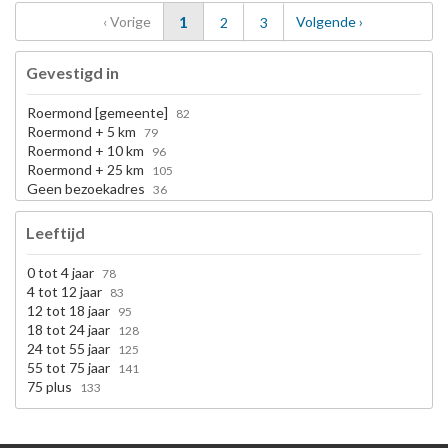
pagina
pagina
1
pagina
‹
Vorige
pagina
pagina
Volgende
›
2
3
Gevestigd in
Roermond [gemeente]
82
Roermond + 5 km
79
Roermond + 10 km
96
Roermond + 25 km
105
Geen bezoekadres
36
Leeftijd
0 tot 4 jaar
78
4 tot 12 jaar
83
12 tot 18 jaar
95
18 tot 24 jaar
128
24 tot 55 jaar
125
55 tot 75 jaar
141
75 plus
133