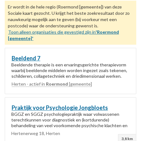
Er wordt in de hele regio (Roermond [gemeente]) van deze
Sociale kaart gezocht. U krijgt het beste zoekresultaat door zo
nauwkeurig mogelijk aan te geven (bij voorkeur met een
postcode) waar de ondersteuning gewenst is.
Toon alleen organisaties die gevestigd zijn in
'Roermond
[gemeente]'
Beeldend 7
Beeldende therapie is een ervaringsgerichte therapievorm
waarbij beeldende middelen worden ingezet zoals tekenen,
schilderen, collagetechniek en driedimensionaal werken.
Afgestemd op je hulpvraag, levensfase...
Herten - actief in
Roermond
[gemeente]
Praktijk voor Psychologie Jongbloets
BGGZ en SGGZ psychologiepraktijk waar volwassenen
terechtkunnen voor diagnostiek en (kortdurende)
behandeling van veel voorkomende psychische klachten en
problemen. Is daarnaast gespecialiseerd in het...
Hertenerweg 18, Herten
3,8 km