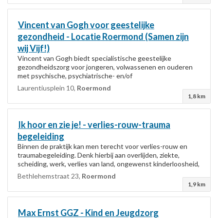
Vincent van Gogh voor geestelijke
gezondheid - Locatie
Roermond
(Samen zijn
wij Vijf!)
Vincent van Gogh biedt specialistische geestelijke
gezondheidszorg voor jongeren, volwassenen en ouderen
met psychische, psychiatrische- en/of
verslavingsproblemen. Voor een behandeling heeft u een...
Laurentiusplein 10,
Roermond
1,8 km
Ik hoor en zie je! - verlies-rouw-trauma
begeleiding
Binnen de praktijk kan men terecht voor verlies-rouw en
traumabegeleiding. Denk hierbij aan overlijden, ziekte,
scheiding, werk, verlies van land, ongewenst kinderloosheid,
et cetera. Ieder mens is uniek...
Bethlehemstraat 23,
Roermond
1,9 km
Max Ernst GGZ - Kind en Jeugdzorg