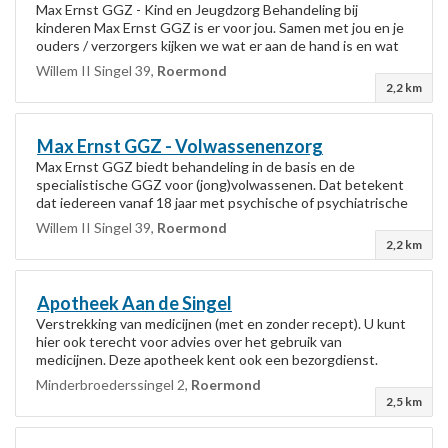
Max Ernst GGZ - Kind en Jeugdzorg Behandeling bij
kinderen Max Ernst GGZ is er voor jou. Samen met jou en je
ouders / verzorgers kijken we wat er aan de hand is en wat
we hier aan kunnen doen. Onze...
Willem II Singel 39,
Roermond
2,2 km
Max Ernst GGZ - Volwassenenzorg
Max Ernst GGZ biedt behandeling in de basis en de
specialistische GGZ voor (jong)volwassenen. Dat betekent
dat iedereen vanaf 18 jaar met psychische of psychiatrische
problemen bij ons in goede handen...
Willem II Singel 39,
Roermond
2,2 km
Apotheek Aan de Singel
Verstrekking van medicijnen (met en zonder recept). U kunt
hier ook terecht voor advies over het gebruik van
medicijnen. Deze apotheek kent ook een bezorgdienst.
Openingstijden: maandag t/m vrijdag...
Minderbroederssingel 2,
Roermond
2,5 km