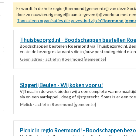
Er wordt in de hele regio (Roermond [gemeente]) van deze Socia
door zo nauwkeurig mogelijk aan te geven (bij voorkeur met e
Toon alleen organisaties die gevestigd zijn in
'Roermond [geme
Thuisbezorgd.nl - Boodschappen bestellen
Ro
Boodschappen bestellen
Roermond
via Thuisbezorgd.nl. Bes
en zie de bezorgrestaurants die in jouw postcodegebied eten t
Geen adres - actief in
Roermond
[gemeente]
Slagerij Beulen - Wij koken voor u!
Vijf maal in de week bieden wij u een complete warme maaltijd 
sla en een aardappel-, deeg of rijstgerecht. Soms is er een toet
Melick - actief in
Roermond
[gemeente]
Picnic in regio
Roermond
! - Boodschappen bez