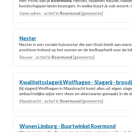
Met Picnic kan je
Roermond
, Herten, Swalmen Reuver, Haelen
boodschappen laten bezorgen. In welke buurt je ook woont: me
Geen adres - actief in
Roermond
[gemeente]
Nester
Nester is een sociale huisvester die een thuis biedt aan m
positieve invloed op het wonen en de leefbaarheid voor de l
Reuver - actief in
Roermond
[gemeente]
Kwaliteitsslagerij Wolfhagen - Slagerij - broodj
Bij slagerij Wolfhagen in Maasbracht komt alles uit eigen slag
ambachtelijke wijze vers vlees en vleeswaren gemaakt in de ei
Maasbracht - actief in
Roermond
[gemeente]
Wonen Limburg - Buurtwinkel
Roermond