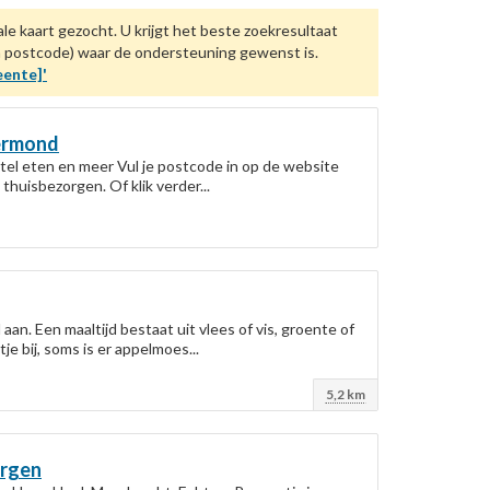
le kaart gezocht. U krijgt het beste zoekresultaat
en postcode) waar de ondersteuning gewenst is.
ente]'
ermond
tel eten en meer Vul je postcode in op de website
huisbezorgen. Of klik verder...
aan. Een maaltijd bestaat uit vlees of vis, groente of
je bij, soms is er appelmoes...
5,2 km
orgen