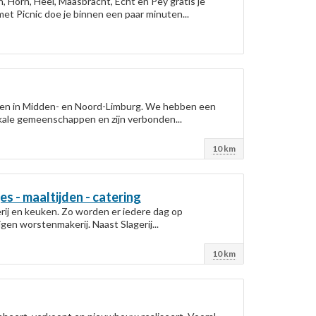
, Horn, Heel, Maasbracht, Echt en Pey gratis je
t Picnic doe je binnen een paar minuten...
ensen in Midden- en Noord-Limburg. We hebben een
okale gemeenschappen en zijn verbonden...
10 km
es - maaltijden - catering
erij en keuken. Zo worden er iedere dag op
gen worstenmakerij. Naast Slagerij...
10 km