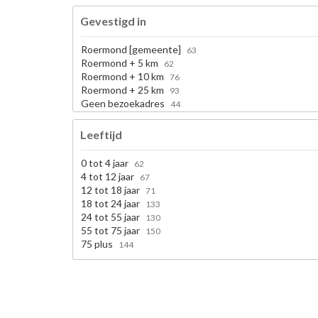
Gevestigd in
Roermond [gemeente]
63
Roermond + 5 km
62
Roermond + 10 km
76
Roermond + 25 km
93
Geen bezoekadres
44
Leeftijd
0 tot 4 jaar
62
4 tot 12 jaar
67
12 tot 18 jaar
71
18 tot 24 jaar
133
24 tot 55 jaar
130
55 tot 75 jaar
150
75 plus
144