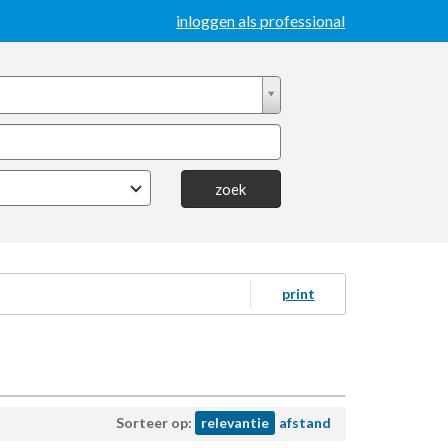
inloggen als professional
zoek
print
Sorteer op:
relevantie
afstand