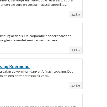
eheert, verkoopt en nieuwbouw realiseert. Vooral
nsen die zorg en sociaal-maatschappelijke...
2,1 km
mburg actief is. De corporatie beheert naast de
 (zorgbehoevende) senioren en mensen...
2,2 km
pvang
Roermond
erdak in de vorm van dag- en/of nachtopvang. Dat
ts en een ontmoetingsplek voor...
2,4 km
ensen uit heel Limburg die om welke reden dan ook