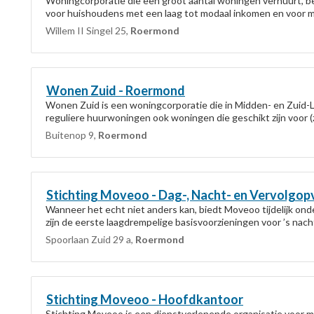
Woningcorporatie die een groot aantal woningen verhuurt, b
voor huishoudens met een laag tot modaal inkomen en voor me
Willem II Singel 25,
Roermond
Wonen Zuid -
Roermond
Wonen Zuid is een woningcorporatie die in Midden- en Zuid-Li
reguliere huurwoningen ook woningen die geschikt zijn voor
Buitenop 9,
Roermond
Stichting Moveoo - Dag-, Nacht- en Vervolgo
Wanneer het echt niet anders kan, biedt Moveoo tijdelijk ond
zijn de eerste laagdrempelige basisvoorzieningen voor ’s nach
Spoorlaan Zuid 29 a,
Roermond
Stichting Moveoo - Hoofdkantoor
Stichting Moveoo is een dienstverlenende organisatie voor m